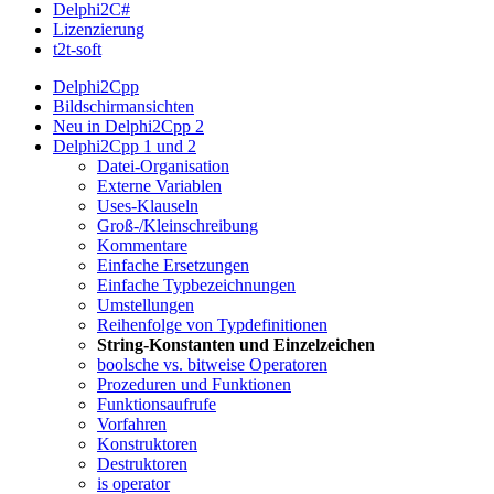
Delphi2C#
Lizenzierung
t2t-soft
Delphi2Cpp
Bildschirmansichten
Neu in Delphi2Cpp 2
Delphi2Cpp 1 und 2
Datei-Organisation
Externe Variablen
Uses-Klauseln
Groß-/Kleinschreibung
Kommentare
Einfache Ersetzungen
Einfache Typbezeichnungen
Umstellungen
Reihenfolge von Typdefinitionen
String-Konstanten und Einzelzeichen
boolsche vs. bitweise Operatoren
Prozeduren und Funktionen
Funktionsaufrufe
Vorfahren
Konstruktoren
Destruktoren
is operator