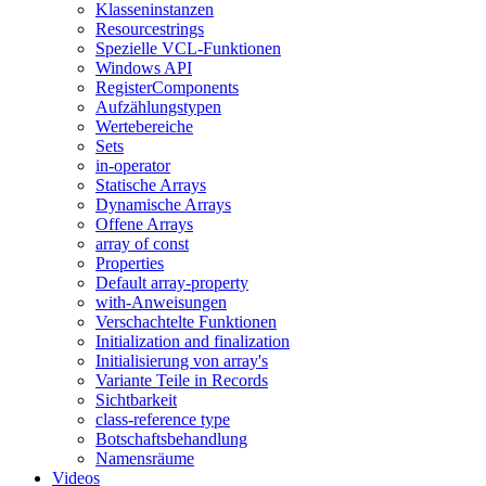
Klasseninstanzen
Resourcestrings
Spezielle VCL-Funktionen
Windows API
RegisterComponents
Aufzählungstypen
Wertebereiche
Sets
in-operator
Statische Arrays
Dynamische Arrays
Offene Arrays
array of const
Properties
Default array-property
with-Anweisungen
Verschachtelte Funktionen
Initialization and finalization
Initialisierung von array's
Variante Teile in Records
Sichtbarkeit
class-reference type
Botschaftsbehandlung
Namensräume
Videos