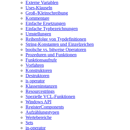
Externe Variablen
Uses-Klauseln
Groß-/Kleinschreibung
Kommentare
Einfache Ersetzungen
Einfache Typbezeichnungen
Umstellungen
Reihenfolge von Typdefinitionen
String-Konstanten und Einzelzeichen
boolsche vs. bitweise Operatoren
Prozeduren und Funktionen
Funktionsaufrufe
Vorfahren
Konstruktoren
Destruktoren
is operator
Klasseninstanzen
Resourcestrings
Spezielle VCL-Funktionen
Windows API
RegisterComponents
Aufzählungstypen
Wertebereiche
Sets
in-operator