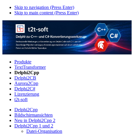
Skip to navigation (Press Enter)
Skip to main content (Press Enter)
Produkte
TextTransformer
Delphi2Cpp
Delphi2CB
Aurora2Cpp
Delphi2C#
Lizenzierung
t2t-soft
Delphi2Cpp
Bildschirmansichten
Neu in Delphi2Cpp 2
Delphi2Cpp 1 und 2
Datei-Organisation