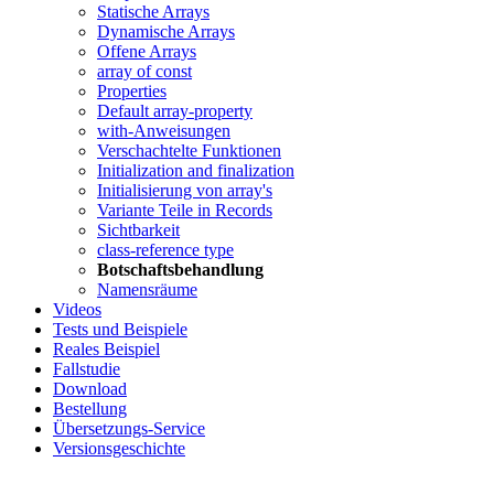
Statische Arrays
Dynamische Arrays
Offene Arrays
array of const
Properties
Default array-property
with-Anweisungen
Verschachtelte Funktionen
Initialization and finalization
Initialisierung von array's
Variante Teile in Records
Sichtbarkeit
class-reference type
Botschaftsbehandlung
Namensräume
Videos
Tests und Beispiele
Reales Beispiel
Fallstudie
Download
Bestellung
Übersetzungs-Service
Versionsgeschichte