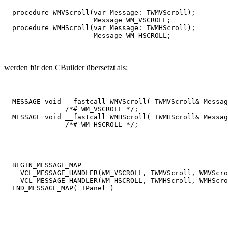
  procedure WMVScroll(var Message: TWMVScroll); 

                      Message WM_VSCROLL;

  procedure WMHScroll(var Message: TWMHScroll); 

werden für den CBuilder übersetzt als:
  MESSAGE void __fastcall WMVScroll( TWMVScroll& Messag
               /*# WM_VSCROLL */;

  MESSAGE void __fastcall WMHScroll( TWMHScroll& Messag
  BEGIN_MESSAGE_MAP

    VCL_MESSAGE_HANDLER(WM_VSCROLL, TWMVScroll, WMVScro
    VCL_MESSAGE_HANDLER(WM_HSCROLL, TWMHScroll, WMHScro