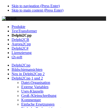
Skip to navigation (Press Enter)
Skip to main content (Press Enter)
Produkte
TextTransformer
Delphi2Cpp
Delphi2CB
Aurora2Cpp
Delphi2C#
Lizenzierung
t2t-soft
Delphi2Cpp
Bildschirmansichten
Neu in Delphi2Cpp 2
Delphi2Cpp 1 und 2
Datei-Organisation
Externe Variablen
Uses-Klauseln
Groß-/Kleinschreibung
Kommentare
Einfache Ersetzungen