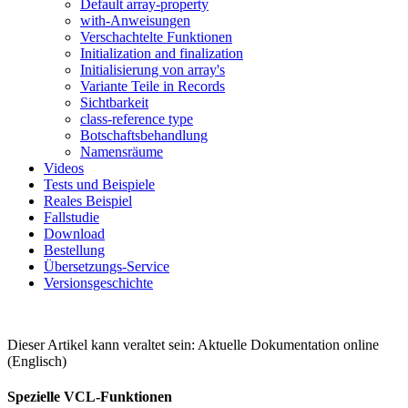
Default array-property
with-Anweisungen
Verschachtelte Funktionen
Initialization and finalization
Initialisierung von array's
Variante Teile in Records
Sichtbarkeit
class-reference type
Botschaftsbehandlung
Namensräume
Videos
Tests und Beispiele
Reales Beispiel
Fallstudie
Download
Bestellung
Übersetzungs-Service
Versionsgeschichte
Dieser Artikel kann veraltet sein: Aktuelle Dokumentation online
(Englisch)
Spezielle VCL-Funktionen