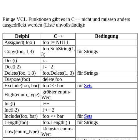
Einige VCL-Funktionen gibt es in C++ nicht und müssen anders
ausgedrückt werden (Liste unvollständig):
Delphi
C++
Bedingung
Assigned( foo )
foo != NULL
foo.SubString(1,
Copy(foo, 1,3)
für Strings
3)
Dec(i)
i--
Dec(i,2)
i -= 2
Delete(foo, 1,3)
foo.Delete(1, 3)
für Strings
Dispose(foo)
delete foo
Exclude(foo, bar)
foo >> bar
für
Sets
größter enum-
High(enum_type)
Wert
Inc(i)
i++
Inc(i,2)
i += 2
Include(foo, bar)
foo << bar
für
Sets
Length(foo)
foo.Length ( )
für Strings
kleinster enum-
Low(enum_type)
Wert