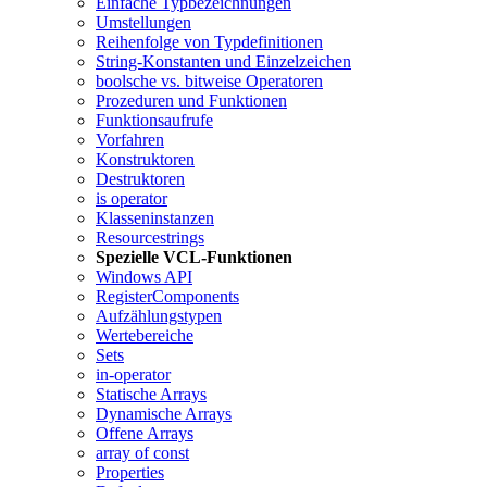
Einfache Typbezeichnungen
Umstellungen
Reihenfolge von Typdefinitionen
String-Konstanten und Einzelzeichen
boolsche vs. bitweise Operatoren
Prozeduren und Funktionen
Funktionsaufrufe
Vorfahren
Konstruktoren
Destruktoren
is operator
Klasseninstanzen
Resourcestrings
Spezielle VCL-Funktionen
Windows API
RegisterComponents
Aufzählungstypen
Wertebereiche
Sets
in-operator
Statische Arrays
Dynamische Arrays
Offene Arrays
array of const
Properties