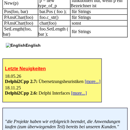
p = new
funktioniert nur, wenn p ein
New(p)
type_of_p
Bezeichner ist
Pos(foo, bar)
bar.Pos ( foo );
für Strings
PAnsiChar(foo)
foo.c_str()
für Strings
PAnsiChar(foo)
char(foo)
sonst
SetLength(foo,
foo.SetLength (
für Strings
bar)
bar );
English
Letzte Neuigkeiten
18.05.26
Delphi2Cpp 2.7:
Übersetzungsheuristiken
[more...]
18.11.25
Delphi2Cpp 2.6:
Delphi Interfaces
[more...]
"die Projekte haben wir erfolgreich beendet, die Anwendungen
laufen (zum überwiegenden Teil) bereits bei unseren Kunden."